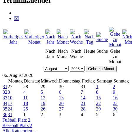
Terminkalender
Nach
Nach
Nach
Heute
Suche
Gehe
Jahr
Monat
Woche
zu
Monat
Gehe zu Monat
06. August 2026
Montag
Dienstag
Mittwoch
Donnerstag
Freitag
Samstag
Sonntag
31
27
28
29
30
31
1
2
32
3
4
5
6
7
8
9
33
10
11
12
13
14
15
16
34
17
18
19
20
21
22
23
35
24
25
26
27
28
29
30
36
31
1
2
3
4
5
6
Fußball Platz 2
Baseball Platz 2
Alle Kategorien ...