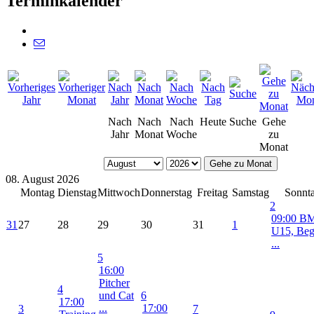
Terminkalender
Nach
Nach
Nach
Heute
Suche
Gehe
Jahr
Monat
Woche
zu
Monat
Gehe zu Monat
08. August 2026
Montag
Dienstag
Mittwoch
Donnerstag
Freitag
Samstag
Sonnt
2
09:00 B
31
27
28
29
30
31
1
U15, Beg
...
5
16:00
Pitcher
4
und Cat
6
17:00
...
17:00
3
7