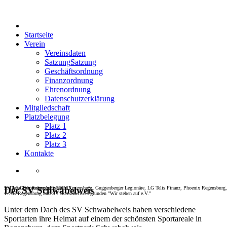
Startseite
Verein
Vereinsdaten
Satzung
Satzung
Geschäftsordnung
Finanzordnung
Ehrenordnung
Datenschutzerklärung
Mitgliedschaft
Platzbelegung
Platz 1
Platz 2
Platz 3
Kontakte
SV Jahn Regensburg, Eisbären Regensburg, Guggenberger Legionäre, LG Telis Finanz, Phoenix Regensburg,
1. Dart-Club Regensburg (DCR)
Der SV Schwabelweis
1. AC Regensburg und SV Schwabelweis gründen "Wir stehen auf e.V."
Unter dem Dach des SV Schwabelweis haben verschiedene
Sportarten ihre Heimat auf einem der schönsten Sportareale in