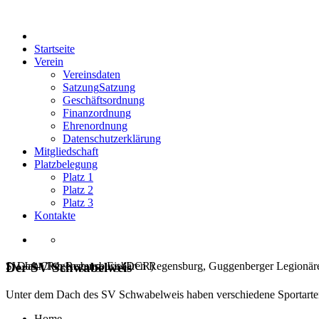
Startseite
Verein
Vereinsdaten
Satzung
Satzung
Geschäftsordnung
Finanzordnung
Ehrenordnung
Datenschutzerklärung
Mitgliedschaft
Platzbelegung
Platz 1
Platz 2
Platz 3
Kontakte
SV Jahn Regensburg, Eisbären Regensburg, Guggenberger Legionäre
1. Dart-Club Regensburg (DCR)
Der SV Schwabelweis
Unter dem Dach des SV Schwabelweis haben verschiedene Sportarten
Home