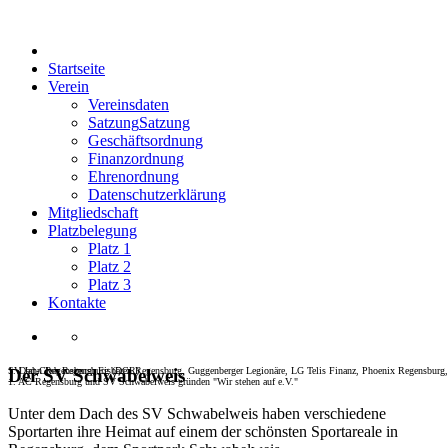
Startseite
Verein
Vereinsdaten
Satzung
Satzung
Geschäftsordnung
Finanzordnung
Ehrenordnung
Datenschutzerklärung
Mitgliedschaft
Platzbelegung
Platz 1
Platz 2
Platz 3
Kontakte
SV Jahn Regensburg, Eisbären Regensburg, Guggenberger Legionäre, LG Telis Finanz, Phoenix Regensburg,
1. Dart-Club Regensburg (DCR)
Der SV Schwabelweis
1. AC Regensburg und SV Schwabelweis gründen "Wir stehen auf e.V."
Unter dem Dach des SV Schwabelweis haben verschiedene
Sportarten ihre Heimat auf einem der schönsten Sportareale in