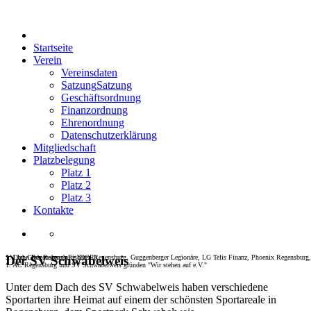
Startseite
Verein
Vereinsdaten
Satzung
Satzung
Geschäftsordnung
Finanzordnung
Ehrenordnung
Datenschutzerklärung
Mitgliedschaft
Platzbelegung
Platz 1
Platz 2
Platz 3
Kontakte
SV Jahn Regensburg, Eisbären Regensburg, Guggenberger Legionäre, LG Telis Finanz, Phoenix Regensburg,
1. Dart-Club Regensburg (DCR)
Der SV Schwabelweis
1. AC Regensburg und SV Schwabelweis gründen "Wir stehen auf e.V."
Unter dem Dach des SV Schwabelweis haben verschiedene
Sportarten ihre Heimat auf einem der schönsten Sportareale in