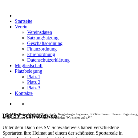
Startseite
Verein
Vereinsdaten
Satzung
Satzung
Geschäftsordnung
Finanzordnung
Ehrenordnung
Datenschutzerklärung
Mitgliedschaft
Platzbelegung
Platz 1
Platz 2
Platz 3
Kontakte
SV Jahn Regensburg, Eisbären Regensburg, Guggenberger Legionäre, LG Telis Finanz, Phoenix Regensburg,
1. Dart-Club Regensburg (DCR)
Der SV Schwabelweis
1. AC Regensburg und SV Schwabelweis gründen "Wir stehen auf e.V."
Unter dem Dach des SV Schwabelweis haben verschiedene
Sportarten ihre Heimat auf einem der schönsten Sportareale in