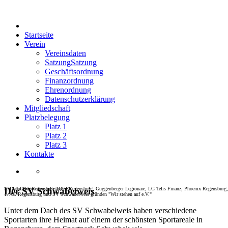
Startseite
Verein
Vereinsdaten
Satzung
Satzung
Geschäftsordnung
Finanzordnung
Ehrenordnung
Datenschutzerklärung
Mitgliedschaft
Platzbelegung
Platz 1
Platz 2
Platz 3
Kontakte
SV Jahn Regensburg, Eisbären Regensburg, Guggenberger Legionäre, LG Telis Finanz, Phoenix Regensburg,
1. Dart-Club Regensburg (DCR)
Der SV Schwabelweis
1. AC Regensburg und SV Schwabelweis gründen "Wir stehen auf e.V."
Unter dem Dach des SV Schwabelweis haben verschiedene
Sportarten ihre Heimat auf einem der schönsten Sportareale in