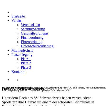
Startseite
Verein
Vereinsdaten
Satzung
Satzung
Geschäftsordnung
Finanzordnung
Ehrenordnung
Datenschutzerklärung
Mitgliedschaft
Platzbelegung
Platz 1
Platz 2
Platz 3
Kontakte
SV Jahn Regensburg, Eisbären Regensburg, Guggenberger Legionäre, LG Telis Finanz, Phoenix Regensburg,
1. Dart-Club Regensburg (DCR)
Der SV Schwabelweis
1. AC Regensburg und SV Schwabelweis gründen "Wir stehen auf e.V."
Unter dem Dach des SV Schwabelweis haben verschiedene
Sportarten ihre Heimat auf einem der schönsten Sportareale in